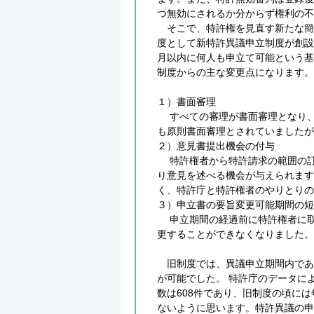
つ無効にされるか分からず権利の不
そこで、特許権を見直す新たな簡
度として新特許異議申立制度が創設
月以内に何人も申立て可能という基
制度からの主な変更点になります。
１）書面審理
すべての審理が書面審理となり、
も原則書面審理とされていましたが
２）意見書提出機会の付与
特許権者から特許請求の範囲の訂
り意見を述べる機会が与えられます
く、特許庁と特許権者のやりとりの
３）申立書の要旨変更可能期間の短
申立期間の経過前に特許権者に取
更することができなくなりました。
旧制度では、異議申立期間内であ
が可能でした。 特許庁のデータに
数は608件であり、旧制度の頃には
ないように思います。特許異議の申