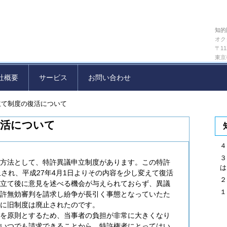
知的
オク
〒11
東京
社概要
サービス
お問い合わせ
立て制度の復活について
復活について
４
３
方法として、特許異議申立制度があります。この特許
は
され、平成27年4月1日よりその内容を少し変えて復活
２
立て後に意見を述べる機会が与えられておらず、異議
１
許無効審判を請求し紛争が長引く事態となっていたた
に旧制度は廃止されたのです。
を原則とするため、当事者の負担が非常に大きくなり
いつでも請求できることから、特許権者にとってはい