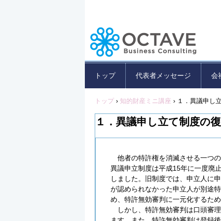
トップ
代表者メッセージ
会
トップ
›
知的財産ミニ講座
›
１．異議申し
１．異議申し立て制度の
他者の特許権を消滅させる一つの
異議申立制度は平成15年に一度廃止
しました。旧制度では、申立人に申
が認められなかった申立人が別途特
め、特許無効審判に一元化するため
しかし、特許無効審判は口頭審理
ます。また、特許無効審判は登録後