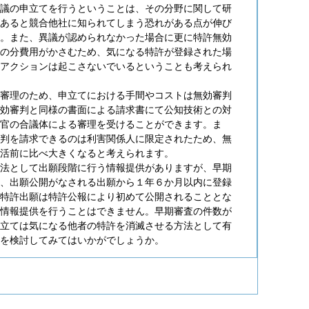
議の申立てを行うということは、その分野に関して研
あると競合他社に知られてしまう恐れがある点が伸び
。また、異議が認められなかった場合に更に特許無効
の分費用がかさむため、気になる特許が登録された場
アクションは起こさないでいるということも考えられ
審理のため、申立てにおける手間やコストは無効審判
効審判と同様の書面による請求書にて公知技術との対
官の合議体による審理を受けることができます。ま
判を請求できるのは利害関係人に限定されたため、無
活前に比べ大きくなると考えられます。
法として出願段階に行う情報提供がありますが、早期
、出願公開がなされる出願から１年６か月以内に登録
特許出願は特許公報により初めて公開されることとな
情報提供を行うことはできません。早期審査の件数が
立ては気になる他者の特許を消滅させる方法として有
を検討してみてはいかがでしょうか。