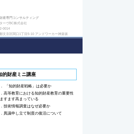
財産専門コンサルティング
ターヴBC株式会社
2-0014
都文京区関口1丁目5-10 アンドワーカー神楽坂
知的財産ミニ講座
． 「知的財産戦略」は必要か
．高等教育における知的財産教育の重要性
ますます高まっている
．技術情報調査はなぜ必要か
．異議申し立て制度の復活について