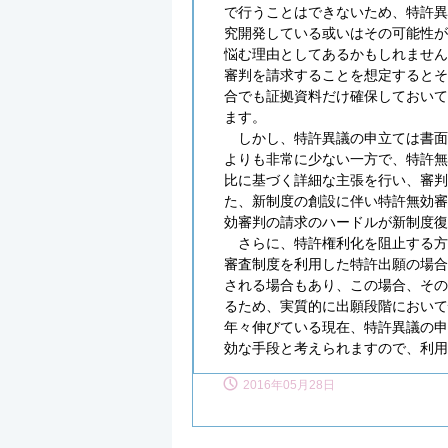
で行うことはできないため、特許異
究開発している或いはその可能性が
悩む理由としてあるかもしれません
審判を請求することを想定するとそ
合でも証拠資料だけ確保しておいて
ます。
しかし、特許異議の申立ては書面
よりも非常に少ない一方で、特許無
比に基づく詳細な主張を行い、審判
た、新制度の創設に伴い特許無効審
効審判の請求のハードルが新制度復
さらに、特許権利化を阻止する方
審査制度を利用した特許出願の場合
される場合もあり、この場合、その
るため、実質的に出願段階において
年々伸びている現在、特許異議の申
効な手段と考えられますので、利用
2016年05月28日