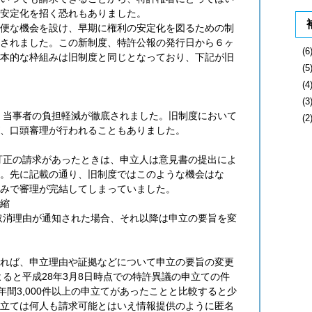
安定化を招く恐れもありました。
便な機会を設け、早期に権利の安定化を図るための制
されました。この新制度、特許公報の発行日から６ヶ
(
本的な枠組みは旧制度と同じとなっており、下記が旧
(
(
(
当事者の負担軽減が徹底されました。旧制度において
(
、口頭審理が行われることもありました。
正の請求があったときは、申立人は意見書の提出によ
。先に記載の通り、旧制度ではこのような機会はな
みで審理が完結してしまっていました。
縮
消理由が通知された場合、それ以降は申立の要旨を変
れば、申立理由や証拠などについて申立の要旨の変更
よると平成28年3月8日時点での特許異議の申立ての件
年間3,000件以上の申立てがあったことと比較すると少
立ては何人も請求可能とはいえ情報提供のように匿名