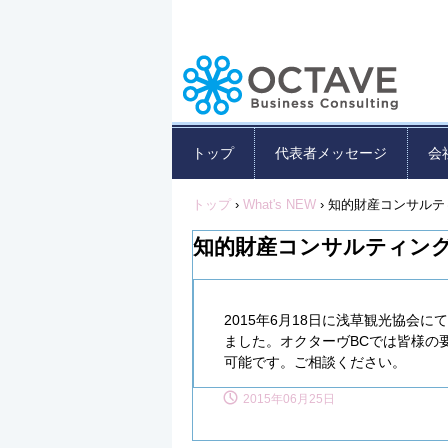
トップ
代表者メッセージ
会
トップ
›
What's NEW
›
知的財産コンサルテ
知的財産コンサルティン
2015年6月18日に浅草観光協会
ました。オクターヴBCでは皆様の
可能です。ご相談ください。
2015年06月25日