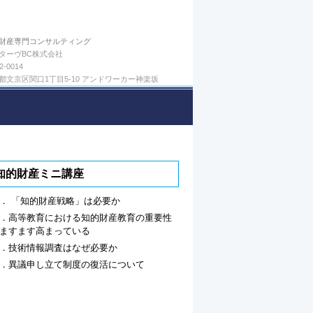
財産専門コンサルティング
ターヴBC株式会社
2-0014
都文京区関口1丁目5-10 アンドワーカー神楽坂
知的財産ミニ講座
． 「知的財産戦略」は必要か
．高等教育における知的財産教育の重要性
ますます高まっている
．技術情報調査はなぜ必要か
．異議申し立て制度の復活について